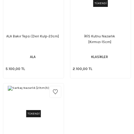
TÜKENDİ
ALA Bakır Tepsi [Deri Kulp-23cm]
İRİS Kutnu Nazarlık
[Kırmızı-15cm]
ALA
KLASİKLER
5.100,00 TL
2.100,00 TL
TÜKENDİ