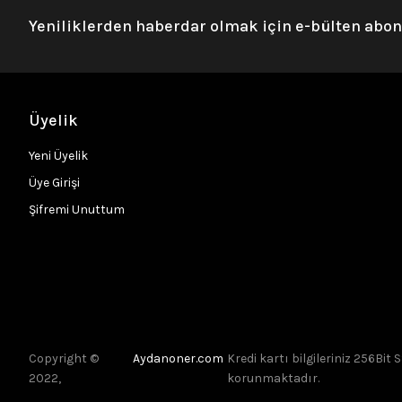
Yeniliklerden haberdar olmak için e-bülten abo
Üyelik
Yeni Üyelik
Üye Girişi
Şifremi Unuttum
Copyright ©
Aydanoner.com
Kredi kartı bilgileriniz 256Bit S
2022,
korunmaktadır.