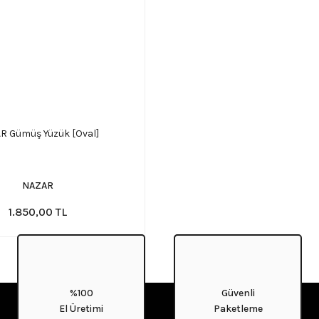
R Gümüş Yüzük [Oval]
NAZAR
1.850,00 TL
%100
Güvenli
El Üretimi
Paketleme