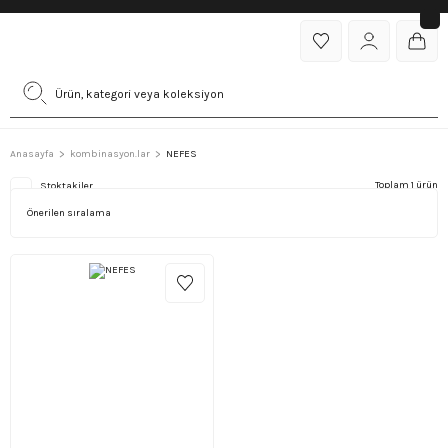
Anasayfa
kombinasyon.lar
NEFES
Toplam 1 ürün
Stoktakiler