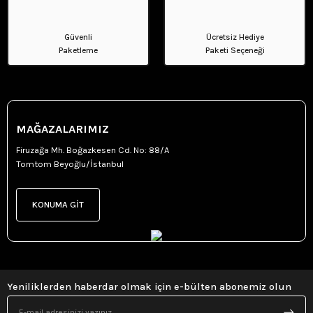
Güvenli
Ücretsiz Hediye
Paketleme
Paketi Seçeneği
MAĞAZALARIMIZ
Firuzağa Mh. Boğazkesen Cd. No: 88/A
Tomtom Beyoğlu/İstanbul
KONUMA GİT
Yeniliklerden haberdar olmak için e-bülten abonemiz olun