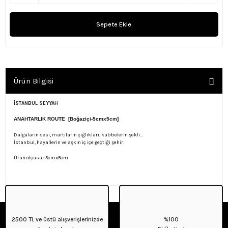
Sepete Ekle
Ürün Bilgisi
İSTANBUL SEYYAH
ANAHTARLIK ROUTE [Boğaziçi-5cmx5cm]
Dalgaların sesi, martıların çığlıkları, kubbelerin şekli...
İstanbul, hayallerin ve aşkın iç içe geçtiği şehir.
Ürün ölçüsü : 5cmx5cm
2500 TL ve üstü alışverişlerinizde
%100