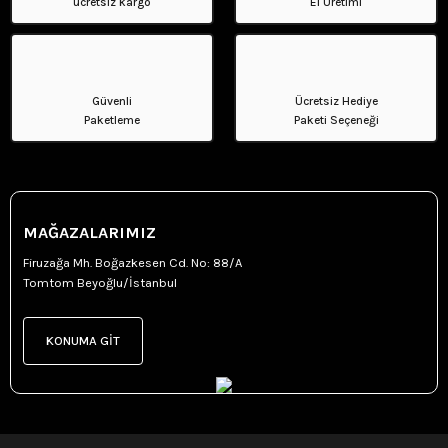
ücretsiz kargo
El Üretimi
Güvenli
Ücretsiz Hediye
Paketleme
Paketi Seçeneği
MAĞAZALARIMIZ
Firuzağa Mh. Boğazkesen Cd. No: 88/A
Tomtom Beyoğlu/İstanbul
KONUMA GİT