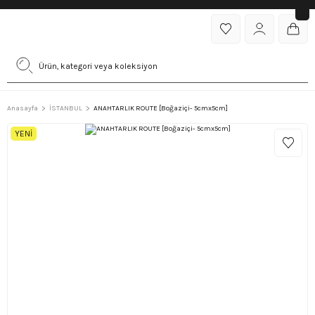
Anasayfa
İSTANBUL
ANAHTARLIK ROUTE [Boğaziçi- 5cmx5cm]
YENİ