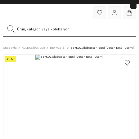
Anasayfa
KOLEKSİYONLAR
BEYKOZ İŞİ
BEYKOZ Alabaster Tepsi [Desen No:2 - 28cm]
YENİ