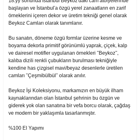
18.yy sonunda İstanbul Beykoz'daki cam atölyelerinde
başlayan ve İstanbul'a özgü yerel zanaatların en zarif
örneklerini içeren dekor ve üretim tekniği genel olarak
Beykoz Camları olarak tanımlanır.
Bu sanatın, döneme özgü formlar üzerine kesme ve
boyama dekorla primitif görünümlü yaprak, çiçek, kalp
ve dairesel motifler uygulanan örnekleri ''Beykoz'',
kalıba dizili renkli çubukların burulması tekniğiyle
kendine has çizgisel mavi/beyaz desenlerle üretilen
camları ''Çeşmibülbül'' olarak anılır.
Beykoz İşi Koleksiyonu, markamızın en büyük ilham
kaynaklarından olan İstanbul şehrinin bu özgün ve
giderek yok olan sanatına bir vefa borcu olarak, çağdaş
ve modern bir yaklaşımla tasarlanmıştır.
%100 El Yapımı