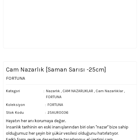
Cam Nazarlık [Saman Sarısı -25cm]
FORTUNA
Kategori
Nazarlık
,
CAM NAZARLIKLAR
,
Cam Nazarlıklar
,
FORTUNA
Koleksiyon
FORTUNA
Stok Kodu
25AUR0036
Hayatın her anı korumaya değer..
İnsanlık tarihinin en eski inanışlarından biri olan ''nazar'' bize sahip
olduğumuz her şeyin bir şükür vesilesi olduğunu hatırlatıyor.
Farklı form ,renk ve desenlerde tasarlanmış el üretimi cam