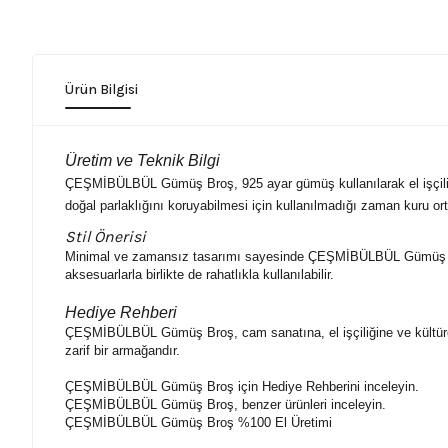
Ürün Bilgisi
Üretim ve Teknik Bilgi
ÇEŞMİBÜLBÜL Gümüş Broş,
925 ayar gümüş kullanılarak el işç
doğal parlaklığını koruyabilmesi için kullanılmadığı zaman kuru o
Stil Önerisi
Minimal ve zamansız tasarımı sayesinde
ÇEŞMİBÜLBÜL Gümüş 
aksesuarlarla birlikte de rahatlıkla kullanılabilir.
Hediye Rehberi
ÇEŞMİBÜLBÜL Gümüş Broş, c
am sanatına, el işçiliğine ve kültü
zarif bir armağandır.
ÇEŞMİBÜLBÜL Gümüş Broş
için Hediye Rehberini inceleyin.
ÇEŞMİBÜLBÜL Gümüş Broş
, benzer ürünleri inceleyin.
ÇEŞMİBÜLBÜL Gümüş Broş
%100 El Üretimi