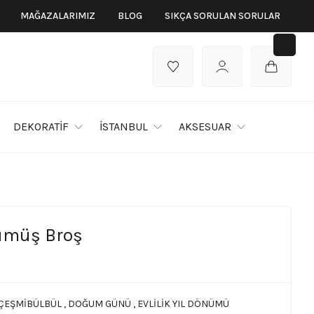
MAĞAZALARIMIZ
BLOG
SIKÇA SORULAN SORULAR
DEKORATİF
İSTANBUL
AKSESUAR
ümüş Broş
ÇEŞMİBÜLBÜL
,
DOĞUM GÜNÜ
,
EVLİLİK YIL DÖNÜMÜ