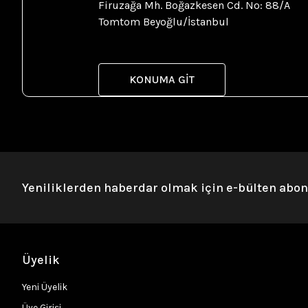
2.450,00 TL
Firuzağa Mh. Boğazkesen Cd. No: 88/A
5.750,00 TL
Tomtom Beyoğlu/İstanbul
KONUMA GİT
Yeniliklerden haberdar olmak için e-bülten abo
Üyelik
Yeni Üyelik
Üye Girişi