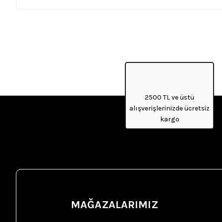
yeni̇
yeni̇
2500 TL ve üstü
alışverişlerinizde ücretsiz
kargo
Çeşmibülbül Halka Ko
Çeşmibülbül Boncuk Kolye
MAĞAZALARIMIZ
ÇEŞMİBÜLBÜL
ÇEŞMİBÜLBÜL