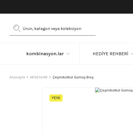
kombinasyon.lar
HEDİYE REHBERİ
Anasayfa
AKSESUAR
Çeşmibülbül Gümüş Broş
YENİ