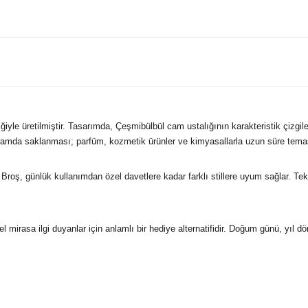
iliğiyle üretilmiştir. Tasarımda, Çeşmibülbül cam ustalığının karakteristik 
rtamda saklanması; parfüm, kozmetik ürünler ve kimyasallarla uzun süre temas 
Broş,
günlük kullanımdan özel davetlere kadar farklı stillere uyum sağlar. Tek 
rel mirasa ilgi duyanlar için anlamlı bir hediye alternatifidir. Doğum günü, yıl 