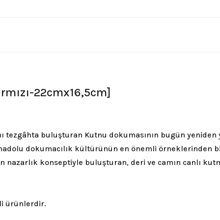
ırmızı-22cmx16,5cm]
ynı tezgâhta buluşturan Kutnu dokumasının bugün yeniden 
dolu dokumacılık kültürünün en önemli örneklerinden bir
en nazarlık konseptiyle buluşturan, deri ve camın canlı ku
i ürünlerdir.