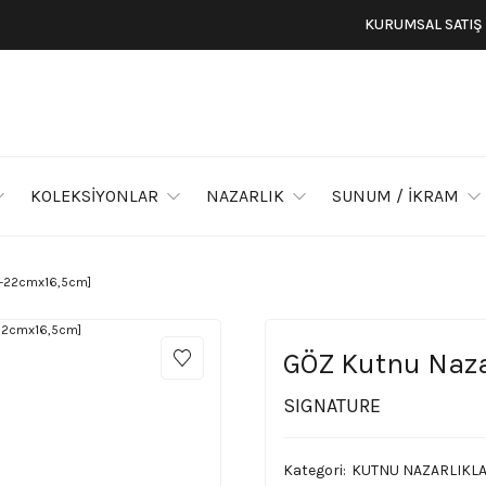
KURUMSAL SATIŞ
KOLEKSİYONLAR
NAZARLIK
SUNUM / İKRAM
zı-22cmx16,5cm]
GÖZ Kutnu Naza
SIGNATURE
Kategori
KUTNU NAZARLIKL