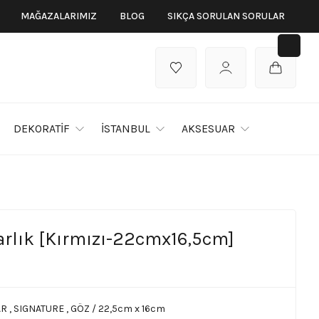
MAĞAZALARIMIZ
BLOG
SIKÇA SORULAN SORULAR
DEKORATİF
İSTANBUL
AKSESUAR
rlık [Kırmızı-22cmx16,5cm]
AR
,
SIGNATURE
,
GÖZ / 22,5cm x 16cm