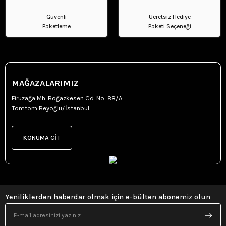
Güvenli
Ücretsiz Hediye
Paketleme
Paketi Seçeneği
MAĞAZALARIMIZ
Firuzağa Mh. Boğazkesen Cd. No: 88/A
Tomtom Beyoğlu/İstanbul
KONUMA GİT
Yeniliklerden haberdar olmak için e-bülten abonemiz olun