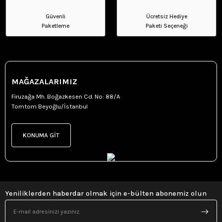
Güvenli
Ücretsiz Hediye
Paketleme
Paketi Seçeneği
MAĞAZALARIMIZ
Firuzağa Mh. Boğazkesen Cd. No: 88/A
Tomtom Beyoğlu/İstanbul
KONUMA GİT
Yeniliklerden haberdar olmak için e-bülten abonemiz olun