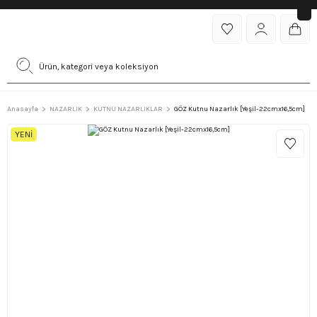
Anasayfa
NAZARLIK
KUTNU NAZARLIKLAR
GÖZ Kutnu Nazarlık [Yeşil-22cmx16,5cm]
YENİ