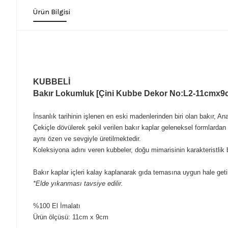
Ürün Bilgisi
KUBBELİ
Bakır Lokumluk [Çini Kubbe Dekor No:L2-11cmx9
İnsanlık tarihinin işlenen en eski madenlerinden biri olan bakır, Anad
Çekiçle dövülerek şekil verilen bakır kaplar geleneksel formlardan 
aynı özen ve sevgiyle üretilmektedir.
Koleksiyona adını veren kubbeler, doğu mimarisinin karakteristlik b
Bakır kaplar içleri kalay kaplanarak gıda temasına uygun hale getiri
*Elde yıkanması tavsiye edilir.
%100 El İmalatı
Ürün ölçüsü: 11cm x 9cm