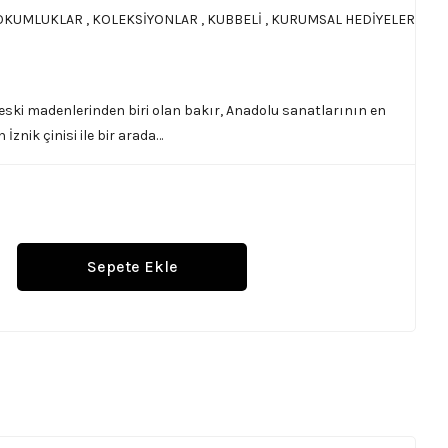
OKUMLUKLAR
,
KOLEKSİYONLAR
,
KUBBELİ
,
KURUMSAL HEDİYELER
 eski madenlerinden biri olan bakır, Anadolu sanatlarının en
 İznik çinisi ile bir arada…
Sepete Ekle