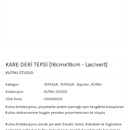
KARE DERİ TEPSİ [16cmx16cm - Lacivert]
KUTNU STUDIO
Kategori
TEPSİLER
,
TEPSİLER
,
Tepsiler
,
KUTNU
Koleksiyon
KUTNU STUDIO
Stok Kodu
25AVN0012
Kutnu koleksiyonu, yüzyıllardır ipekle pamuğu aynı tezgâhta buluşturan
Kutnu dokumasının bugün yeniden yorumlanması ile oluştu.
Kutnu Koleksiyonu içinde yer alan Studio Serisi, Klasikler ve Signature
serilerinin ardından kutnu dokumasını günlük hayatımızda her zaman