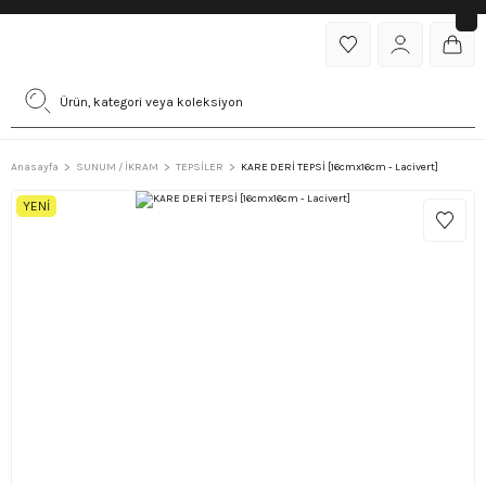
Anasayfa
SUNUM / İKRAM
TEPSİLER
KARE DERİ TEPSİ [16cmx16cm - Lacivert]
YENİ