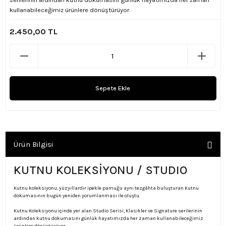
kullanabileceğimiz ürünlere dönüştürüyor.
2.450,00 TL
Sepete Ekle
Ürün Bilgisi
KUTNU KOLEKSİYONU / STUDIO
Kutnu koleksiyonu, yüzyıllardır ipekle pamuğu aynı tezgâhta buluşturan Kutnu
dokumasının bugün yeniden yorumlanması ile oluştu.
Kutnu Koleksiyonu içinde yer alan Studio Serisi, Klasikler ve Signature serilerinin
ardından kutnu dokumasını günlük hayatımızda her zaman kullanabileceğimiz