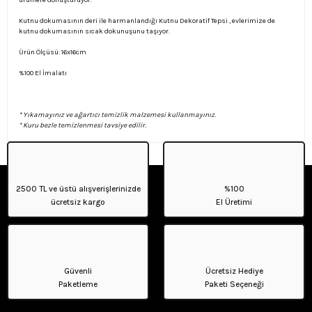
ürünlere dönüştürüyor.
Kutnu dokumasının deri ile harmanlandığı Kutnu Dekoratif Tepsi , evlerimize de
kutnu dokumasının sıcak dokunuşunu taşıyor.
Ürün Ölçüsü: 16x16cm
%100 El İmalatı
* Yıkamayınız ve ağartıcı temizlik malzemesi kullanmayınız.
* Kuru bezle temizlenmesi tavsiye edilir.
2500 TL ve üstü alışverişlerinizde
%100
ücretsiz kargo
El Üretimi
Güvenli
Ücretsiz Hediye
Paketleme
Paketi Seçeneği