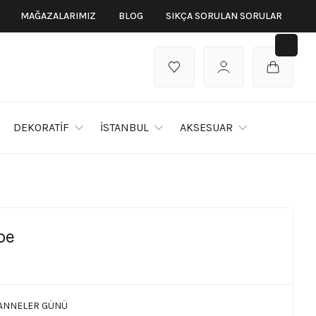
MAĞAZALARIMIZ
BLOG
SIKÇA SORULAN SORULAR
DEKORATİF
İSTANBUL
AKSESUAR
pe
ANNELER GÜNÜ