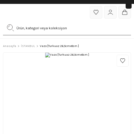
Anasayfa
İSTANBUL
Vazo [Turkuaz 26,5cmx8cm ]