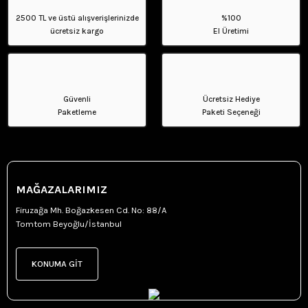
2500 TL ve üstü alışverişlerinizde
%100
ücretsiz kargo
El Üretimi
Güvenli
Ücretsiz Hediye
Paketleme
Paketi Seçeneği
MAĞAZALARIMIZ
Firuzağa Mh. Boğazkesen Cd. No: 88/A
Tomtom Beyoğlu/İstanbul
KONUMA GİT