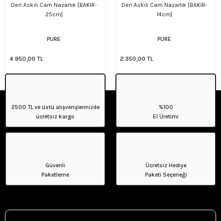
Deri Askılı Cam Nazarlık [BAKIR-
Deri Askılı Cam Nazarlık [BAKIR-
25cm]
14cm]
PURE
PURE
4.950,00 TL
2.350,00 TL
2500 TL ve üstü alışverişlerinizde
%100
ücretsiz kargo
El Üretimi
Güvenli
Ücretsiz Hediye
Paketleme
Paketi Seçeneği