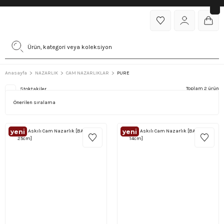
Anasayfa
NAZARLIK
CAM NAZARLIKLAR
PURE
Toplam 2 ürün
Stoktakiler
yeni̇
yeni̇